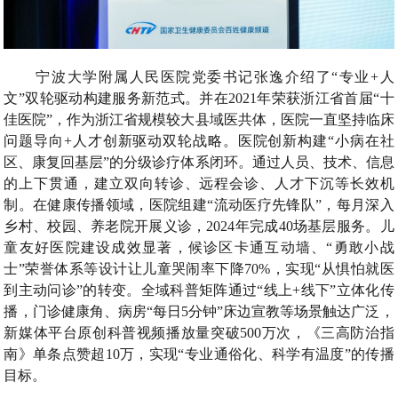
宁波大学附属人民医院党委书记张逸介绍了“专业+人
文”双轮驱动构建服务新范式。并在2021年荣获浙江省首届“十
佳医院”，作为浙江省规模较大县域医共体，医院一直坚持临床
问题导向+人才创新驱动双轮战略。医院创新构建“小病在社
区、康复回基层”的分级诊疗体系闭环。通过人员、技术、信息
的上下贯通，建立双向转诊、远程会诊、人才下沉等长效机
制。在健康传播领域，医院组建“流动医疗先锋队”，每月深入
乡村、校园、养老院开展义诊，2024年完成40场基层服务。儿
童友好医院建设成效显著，候诊区卡通互动墙、“勇敢小战
士”荣誉体系等设计让儿童哭闹率下降70%，实现“从惧怕就医
到主动问诊”的转变。全域科普矩阵通过“线上+线下”立体化传
播，门诊健康角、病房“每日5分钟”床边宣教等场景触达广泛，
新媒体平台原创科普视频播放量突破500万次，《三高防治指
南》单条点赞超10万，实现“专业通俗化、科学有温度”的传播
目标。