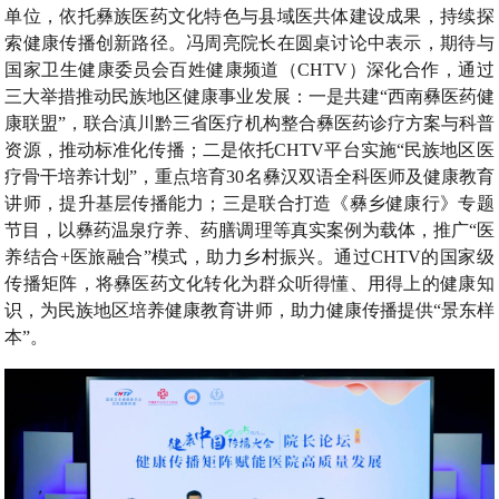
单位，依托彝族医药文化特色与县域医共体建设成果，持续探
索健康传播创新路径。冯周亮院长在圆桌讨论中表示，期待与
国家卫生健康委员会百姓健康频道（CHTV）深化合作，通过
三大举措推动民族地区健康事业发展：一是共建“西南彝医药健
康联盟”，联合滇川黔三省医疗机构整合彝医药诊疗方案与科普
资源，推动标准化传播；二是依托CHTV平台实施“民族地区医
疗骨干培养计划”，重点培育30名彝汉双语全科医师及健康教育
讲师，提升基层传播能力；三是联合打造《彝乡健康行》专题
节目，以彝药温泉疗养、药膳调理等真实案例为载体，推广“医
养结合+医旅融合”模式，助力乡村振兴。通过CHTV的国家级
传播矩阵，将彝医药文化转化为群众听得懂、用得上的健康知
识，为民族地区培养健康教育讲师，助力健康传播提供“景东样
本”。