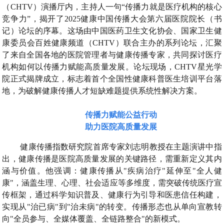
（CHTV）演播厅内，主持人一句“传播力就是医疗机构的核心
竞争力”，揭开了2025健康中国传播大会第六届医院院长（书
记）论坛的序幕。这场由中国医药卫生文化协会、国家卫生健
康委员会百姓健康频道（CHTV）联合主办的系列论坛，汇聚
了来自全国各地的医院管理者与健康传播专家，共同探讨医疗
机构如何以传播力赋能高质量发展。论坛现场，CHTV星光学
院正式揭牌成立，标志着首个全国性健康科普医生培训平台落
地，为破解健康传播人才短缺难题提供系统性解决方案。
传播力赋能公益行动
助力医院高质量发展
健康传播指数研究院首席专家刘志明教授在主题演讲中指
出，健康传播是医院高质量发展的关键路径，需重新定义其内
涵与价值。他强调：健康传播从"疾病治疗"延伸至"全人健
康"，涵盖生理、心理、社会适应等多维度，需突破传统医疗宣
传框架，通过科学知识普及、健康行为引导和医患信任构建，
实现从"治已病"到"治未病"的转变。传播形态也从单向宣教转
向"全员参与、全媒体覆盖、全链路整合"的新模式。