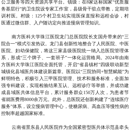
公卫服务等四大资源共享平台。镇级：在8家达标国家“优质服
务基层行”的卫生院设专家工作室，县级骨干驻点带教，定期培
训村医。村级：125个村卫生站实现医保直报和远程会诊，村
医通过微信群、入户随访定向推送慢病管理知识。
南方医科大学珠江医院龙门总医院院长支国舟带来的“三
院合一”模式引发热议。龙门县创新性地整合了人民医院、中医
医院、妇幼保健院，将这三家县级医院统一纳入总医院管理体
系，形成“三个牌子、一套班子”一体化运营格局。2024年由南
方医科大学珠江医院全面托管，开启“省县镇村”四级联动新型
城镇化县域医共体建设新篇章。医院以“三院协同+智慧赋能”为
鲜明特色，积极引入三甲医院管理、技术和服务标准，全面加
强专科建设，实现检验结果互认、远程诊疗等举措，并成功建
成县域医共体信息平台，累计服务群众150万人次，为患者节
省就医费用8000余万元。此外，总医院还创新构建了“连续医疗
服务”体系，设立慢病管理中心，使糖尿病、高血压等慢性病的
控制率超越国家标准。
云南省景东县人民医院作为全国紧密型医共体示范县牵头