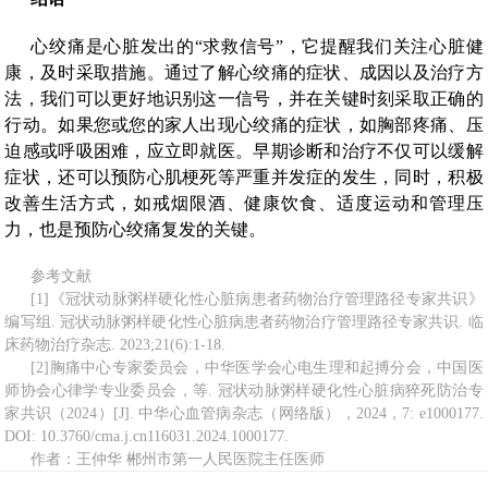
心绞痛是心脏发出的“求救信号”，它提醒我们关注心脏健
康，及时采取措施。通过了解心绞痛的症状、成因以及治疗方
法，我们可以更好地识别这一信号，并在关键时刻采取正确的
行动。如果您或您的家人出现心绞痛的症状，如胸部疼痛、压
迫感或呼吸困难，应立即就医。早期诊断和治疗不仅可以缓解
症状，还可以预防心肌梗死等严重并发症的发生，同时，积极
改善生活方式，如戒烟限酒、健康饮食、适度运动和管理压
力，也是预防心绞痛复发的关键。
参考文献
[1]《冠状动脉粥样硬化性心脏病患者药物治疗管理路径专家共识》
编写组. 冠状动脉粥样硬化性心脏病患者药物治疗管理路径专家共识. 临
床药物治疗杂志. 2023;21(6):1-18.
[2]胸痛中心专家委员会，中华医学会心电生理和起搏分会，中国医
师协会心律学专业委员会，等. 冠状动脉粥样硬化性心脏病猝死防治专
家共识（2024）[J]. 中华心血管病杂志（网络版），2024，7: e1000177.
DOI: 10.3760/cma.j.cn116031.2024.1000177.
作者：王仲华 郴州市第一人民医院主任医师