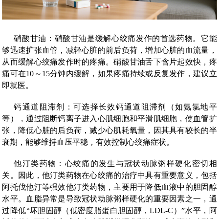
硝酸甘油：硝酸甘油是缓解心绞痛发作的首选药物。它能
够迅速扩张血管，减轻心脏的前后负荷，增加心脏的血流量，
从而缓解心绞痛发作时的疼痛。硝酸甘油舌下含片起效快，疼
痛可在10～15分钟内缓解，如果疼痛持续或反复发作，建议立
即就医。
钙通道阻滞剂：可选择长效钙通道阻滞剂（如氨氯地平
等），通过阻断钙离子进入心肌细胞和平滑肌细胞，使血管扩
张，降低心脏的后负荷，减少心肌耗氧量，因其具有较长的半
衰期，能够维持血压平稳，有效控制心绞痛症状。
他汀类药物：心绞痛的发生与冠状动脉粥样硬化密切相
关。因此，他汀类药物在心绞痛的治疗中具有重要意义，包括
阿托伐他汀等强效他汀类药物，主要用于降低血液中的胆固醇
水平。血脂异常是导致冠状动脉粥样硬化的重要因素之一，通
过降低“坏胆固醇（低密度脂蛋白胆固醇，LDL-C）”水平，阿