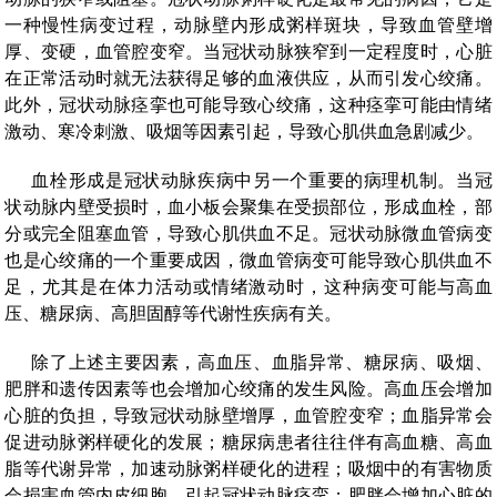
一种慢性病变过程，动脉壁内形成粥样斑块，导致血管壁增
厚、变硬，血管腔变窄。当冠状动脉狭窄到一定程度时，心脏
在正常活动时就无法获得足够的血液供应，从而引发心绞痛。
此外，冠状动脉痉挛也可能导致心绞痛，这种痉挛可能由情绪
激动、寒冷刺激、吸烟等因素引起，导致心肌供血急剧减少。
血栓形成是冠状动脉疾病中另一个重要的病理机制。当冠
状动脉内壁受损时，血小板会聚集在受损部位，形成血栓，部
分或完全阻塞血管，导致心肌供血不足。冠状动脉微血管病变
也是心绞痛的一个重要成因，微血管病变可能导致心肌供血不
足，尤其是在体力活动或情绪激动时，这种病变可能与高血
压、糖尿病、高胆固醇等代谢性疾病有关。
除了上述主要因素，高血压、血脂异常、糖尿病、吸烟、
肥胖和遗传因素等也会增加心绞痛的发生风险。高血压会增加
心脏的负担，导致冠状动脉壁增厚，血管腔变窄；血脂异常会
促进动脉粥样硬化的发展；糖尿病患者往往伴有高血糖、高血
脂等代谢异常，加速动脉粥样硬化的进程；吸烟中的有害物质
会损害血管内皮细胞，引起冠状动脉痉挛；肥胖会增加心脏的